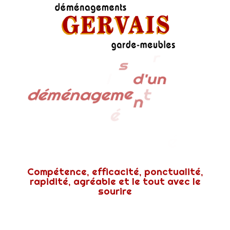
L
c
e
l
é
s
d
'
u
n
s
s
d
é
m
é
n
a
g
e
m
e
n
t
r
é
u
i
s