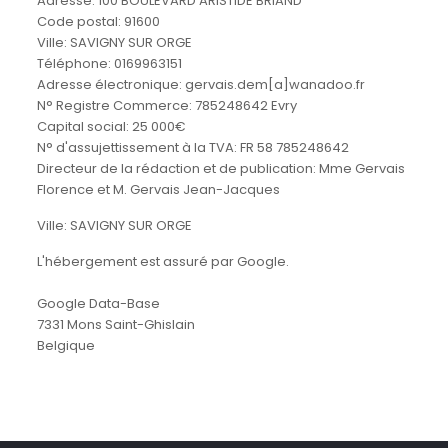
Adresse: 100 BOULEVARD ARISTIDE BRIAND
Code postal: 91600
Ville: SAVIGNY SUR ORGE
Téléphone: 0169963151
Adresse électronique: gervais.dem[a]wanadoo.fr
N° Registre Commerce: 785248642 Evry
Capital social: 25 000€
N° d'assujettissement à la TVA: FR 58 785248642
Directeur de la rédaction et de publication: Mme Gervais
Florence et M. Gervais Jean-Jacques
Ville: SAVIGNY SUR ORGE
L'hébergement est assuré par Google.
Google Data-Base
7331 Mons Saint-Ghislain
Belgique